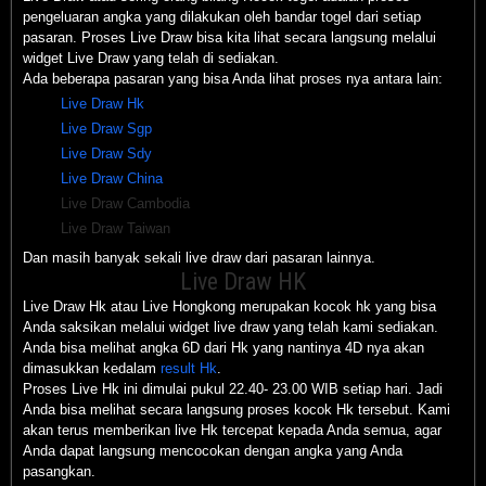
pengeluaran angka yang dilakukan oleh bandar togel dari setiap
pasaran. Proses Live Draw bisa kita lihat secara langsung melalui
widget Live Draw yang telah di sediakan.
Ada beberapa pasaran yang bisa Anda lihat proses nya antara lain:
Live Draw Hk
Live Draw Sgp
Live Draw Sdy
Live Draw China
Live Draw Cambodia
Live Draw Taiwan
Dan masih banyak sekali live draw dari pasaran lainnya.
Live Draw HK
Live Draw Hk atau Live Hongkong merupakan kocok hk yang bisa
Anda saksikan melalui widget live draw yang telah kami sediakan.
Anda bisa melihat angka 6D dari Hk yang nantinya 4D nya akan
dimasukkan kedalam
result Hk
.
Proses Live Hk ini dimulai pukul 22.40- 23.00 WIB setiap hari. Jadi
Anda bisa melihat secara langsung proses kocok Hk tersebut. Kami
akan terus memberikan live Hk tercepat kepada Anda semua, agar
Anda dapat langsung mencocokan dengan angka yang Anda
pasangkan.