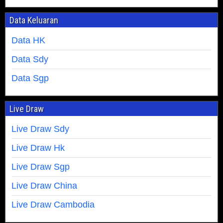
Data Keluaran
Data HK
Data Sdy
Data Sgp
Live Draw
Live Draw Sdy
Live Draw Hk
Live Draw Sgp
Live Draw China
Live Draw Cambodia