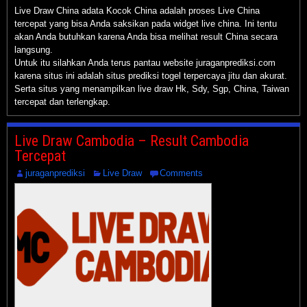
Live Draw China adata Kocok China adalah proses Live China
tercepat yang bisa Anda saksikan pada widget live china. Ini tentu
akan Anda butuhkan karena Anda bisa melihat result China secara
langsung.
Untuk itu silahkan Anda terus pantau website juraganprediksi.com
karena situs ini adalah situs prediksi togel terpercaya jitu dan akurat.
Serta situs yang menampilkan live draw Hk, Sdy, Sgp, China, Taiwan
tercepat dan terlengkap.
Live Draw Cambodia – Result Cambodia
Tercepat
juraganprediksi
Live Draw
Comments