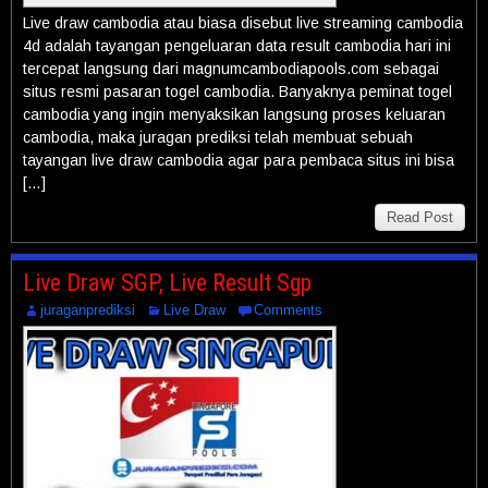
Live draw cambodia atau biasa disebut live streaming cambodia
4d adalah tayangan pengeluaran data result cambodia hari ini
tercepat langsung dari magnumcambodiapools.com sebagai
situs resmi pasaran togel cambodia. Banyaknya peminat togel
cambodia yang ingin menyaksikan langsung proses keluaran
cambodia, maka juragan prediksi telah membuat sebuah
tayangan live draw cambodia agar para pembaca situs ini bisa
[…]
Read Post
Live Draw SGP, Live Result Sgp
juraganprediksi
Live Draw
Comments