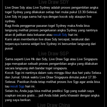
Live Draw SDY
Live Draw Sdy atau Live Sydney adalah proses pengambilan angka
togel Sydney yang dilakukan setiap hari mulai pukul 13.30-Selesai.
Live Sdy ini juga sama hal nya dengan kocok sdy ataupun live
sydney.
Bagi Anda penggemar pasaran togel Sydney maka Anda bisa
langsung melihat proses pengeluaran angka Sydney yang nantinya
akan di jadikan data keluaran atau
result Sdy
hari ini.
Kami akan memberikan live draw Sdy tercepat, terakurat dan
terpercaya karena widget live Sydney ini bersumber langsung dari
pusat.
Live Draw SGP
Sama seperti Live Hk dan Sdy, Live Draw Sgp atau Live Singapura
juga merupakan sebuah proses pengambilan angka yang dilakukan
secara langsung oleh bandar togel singapura.
Kocok Sgp ini nantinya dalam satu minggu libur dua hari yaitu Selasa
dan Jumat. Untuk waktu Live Draw Singapura dimulai pukul 17.30-
Selesai. Pastikan Anda tetap melihat proses live Sgp agar anda bisa
tau
result Sgp
hari ini.
Selain itu, Anda juga bisa melihat prediksi Sgp yang sudah saya
siapkan secara gratis… jadi Anda tidak perlu khawatir dengan angka
yang saya berikan.
Live Draw China