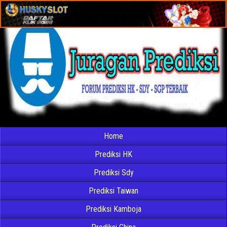
Home
Prediksi HK
Prediksi Sdy
Prediksi Taiwan
Prediksi Kamboja