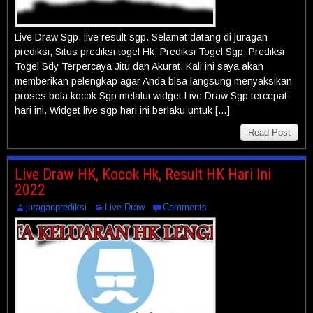
Live Draw Sgp, live result sgp. Selamat datang di juragan
prediksi, Situs prediksi togel Hk, Prediksi Togel Sgp, Prediksi
Togel Sdy Terpercaya Jitu dan Akurat. Kali ini saya akan
memberikan pelengkap agar Anda bisa langsung menyaksikan
proses bola kocok Sgp melalui widget Live Draw Sgp tercepat
hari ini. Widget live sgp hari ini berlaku untuk […]
Read Post
Live Draw HK, Kocok Hk, Result HK Hari Ini
2022
juraganprediksi
Live Draw
Comments