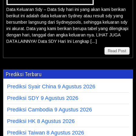
Data Keluaran Sdy – Data Sdy hari ini yang akan kami berikan
berikut ini adalah data keluaran Sydney atau result sdy yang
bersumber langsung dari Sydneypools, sehingga keluaran sdy
ini akurat. Data yang kami berikan berupa tabel yang dilengkapi
dengan hari, tanggal dan angka keluaran nya. LIHAT JUGA
DATA LAINNYA! Data SDY Hari Ini Lengkap […]
Read Post
Prediksi Terbaru
Prediksi Syair China 9 Agustus 2026
Prediksi SDY 9 Agustus 2026
Prediksi Cambodia 9 Agustus 2026
Prediksi HK 8 Agustus 2026
Prediksi Taiwan 8 Agustus 2026