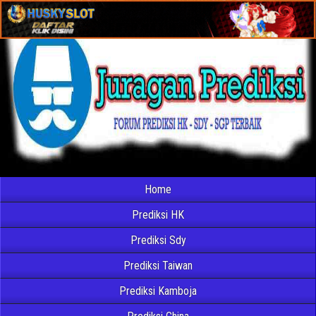
Home
Prediksi HK
Prediksi Sdy
Prediksi Taiwan
Prediksi Kamboja